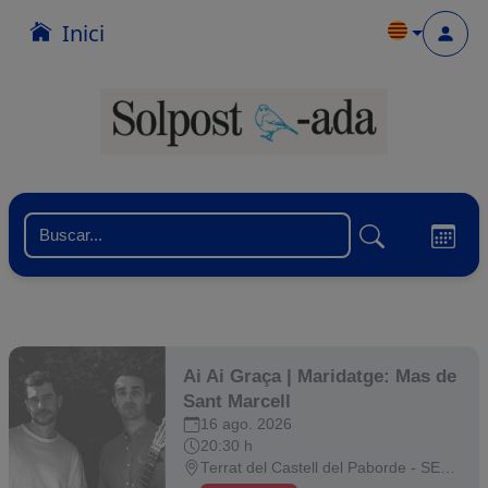
Inici
Menu
ONLINE
Ai Ai Graça | Maridatge: Mas de
Sant Marcell
16 ago. 2026
20:30 h
Terrat del Castell del Paborde - SELVA DEL CAMP, LA