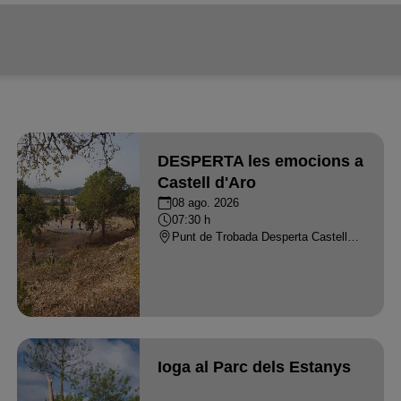
DESPERTA les emocions a
Castell d'Aro
08 ago. 2026
07:30 h
Punt de Trobada Desperta Castell d'Aro - CASTELL-PLATJA D'ARO
Ioga al Parc dels Estanys