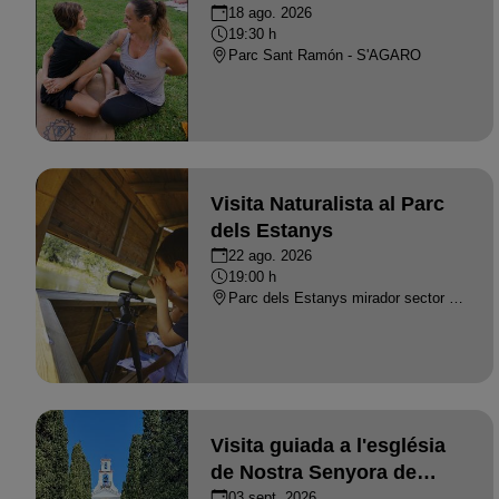
18 ago. 2026
19:30 h
Parc Sant Ramón - S'AGARO
Visita Naturalista al Parc
dels Estanys
22 ago. 2026
19:00 h
Parc dels Estanys mirador sector Ridaura - PLATJA D'ARO
Visita guiada a l'església
de Nostra Senyora de
l'Esperança · S'Agaró
03 sept. 2026