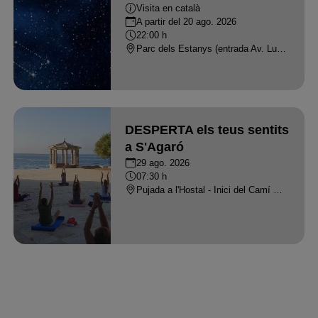
llegendes
Visita en català
A partir del 20 ago. 2026
22:00 h
Parc dels Estanys (entrada Av. Luxemburg amb Av. Paris - PLATJA D'ARO
DESPERTA els teus sentits
a S'Agaró
29 ago. 2026
07:30 h
Pujada a l'Hostal - Inici del Camí de Ronda de S'Agaró, S'Agaró - S'AGARO