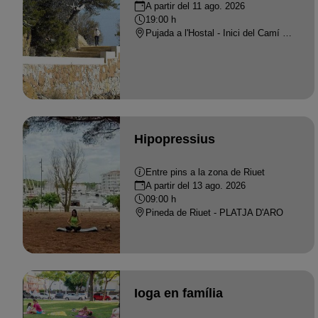
A partir del 11 ago. 2026
19:00 h
Pujada a l'Hostal - Inici del Camí de Ronda de S'Agaró, S'Agaró - S'AGARO
Hipopressius
Entre pins a la zona de Riuet
A partir del 13 ago. 2026
09:00 h
Pineda de Riuet - PLATJA D'ARO
Ioga en família