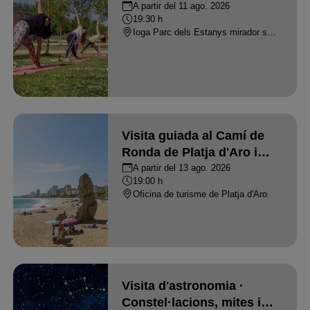
A partir del 11 ago. 2026
19:30 h
Ioga Parc dels Estanys mirador sector Ridaura - PLATJA D'ARO
Visita guiada al Camí de
Ronda de Platja d'Aro i
Vil·la Romana de Pla de
A partir del 13 ago. 2026
19:00 h
Palol
Oficina de turisme de Platja d'Aro
Visita d'astronomia ·
Constel·lacions, mites i