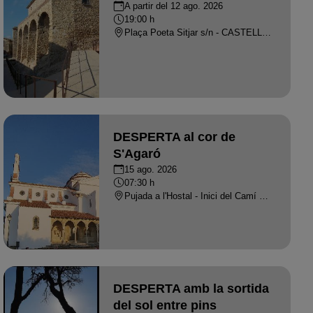
A partir del 12 ago. 2026
19:00 h
Plaça Poeta Sitjar s/n - CASTELL-PLATJA D'ARO
DESPERTA al cor de
S'Agaró
15 ago. 2026
07:30 h
Pujada a l'Hostal - Inici del Camí de Ronda de S'Agaró, S'Agaró - S'AGARO
DESPERTA amb la sortida
del sol entre pins