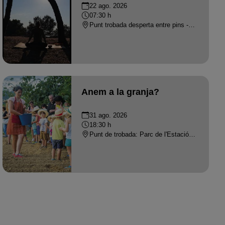
22 ago. 2026
07:30 h
Punt trobada desperta entre pins - PLATJA D'ARO
Anem a la granja?
31 ago. 2026
18:30 h
Punt de trobada: Parc de l'Estació · Castell d'Aro - CASTELL-PLATJA D'ARO