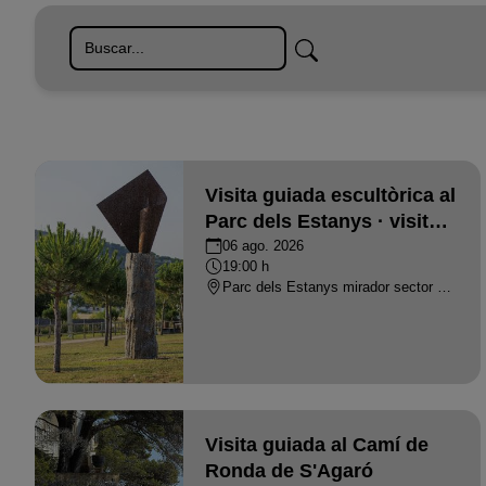
ONLINE
Visita guiada escultòrica al
Parc dels Estanys · visita
en castellà
06 ago. 2026
19:00 h
Parc dels Estanys mirador sector Ridaura - PLATJA D'ARO
Visita guiada al Camí de
Ronda de S'Agaró