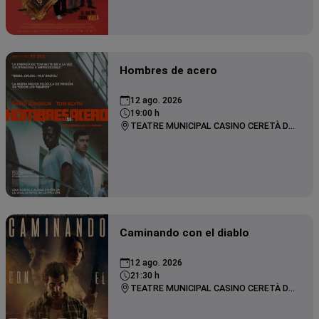
Hombres de acero
12 ago. 2026
19:00 h
TEATRE MUNICIPAL CASINO CERETÀ DE PUIGCERDÀ - PUIGCERDA
Caminando con el diablo
12 ago. 2026
21:30 h
TEATRE MUNICIPAL CASINO CERETÀ DE PUIGCERDÀ - PUIGCERDA