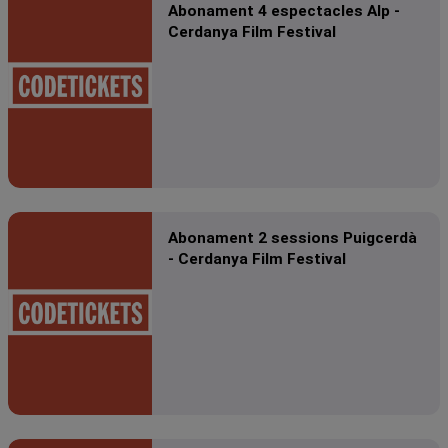
Abonament 4 espectacles Alp -
Cerdanya Film Festival
Abonament 2 sessions Puigcerdà
- Cerdanya Film Festival