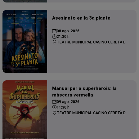
Asesinato en la 3a planta
08 ago. 2026
21:30 h
TEATRE MUNICIPAL CASINO CERETÀ DE PUIGCERDÀ - PUIGCERDA
Manual per a superherois: la
màscara vermella
09 ago. 2026
11:30 h
TEATRE MUNICIPAL CASINO CERETÀ DE PUIGCERDÀ - PUIGCERDA