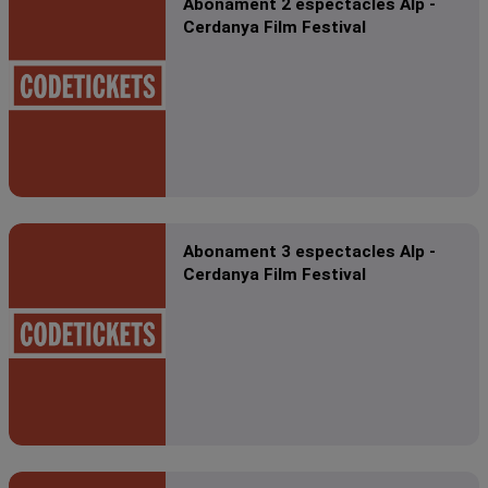
Abonament 2 espectacles Alp -
Cerdanya Film Festival
Abonament 3 espectacles Alp -
Cerdanya Film Festival