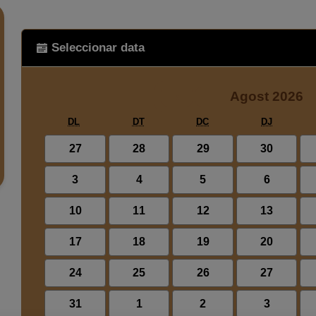
Seleccionar data
‹
Agost 2026
DL
DT
DC
DJ
27
28
29
30
27
28
29
30
3
4
5
6
3
4
5
6
10
11
12
13
10
11
12
13
17
18
19
20
17
18
19
20
24
25
26
27
24
25
26
27
31
1
2
3
31
1
2
3