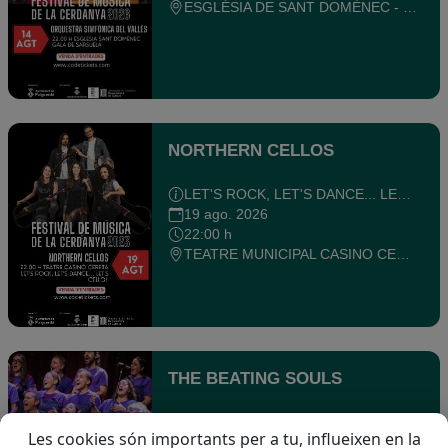
ESGLÉSIA DE SANT DOMÈNEC - PUIGCERDA
NORTHERN CELLOS
LET'S ROCK, LET'S DANCE... LET'S CELLO!
19 ago. 2026
22:00 h
TEATRE MUNICIPAL CASINO CERETÀ DE PUIGCERDÀ - PUIGCERDA
THE BEATING SOULS
Concert de Gospel
Les cookies són importants per a tu, influeixen en la
28 ago. 2026