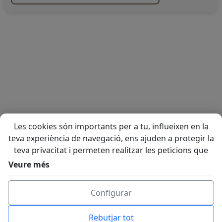
Les cookies són importants per a tu, influeixen en la
teva experiència de navegació, ens ajuden a protegir la
teva privacitat i permeten realitzar les peticions que
ens sol·licitis a través del web. Utilitzem cookies
Veure més
pròpies i de tercers per analitzar els nostres serveis i
mostrar-te publicitat relacionada amb les teves
Configurar
preferències basada en un perfil elaborat amb els teus
hàbits de navegació. Pots "Acceptar" o "Rebutjar"
Rebutjar tot
aquelles cookies que no siguin tècniques, així com