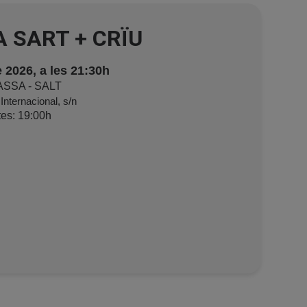
A SART + CRÏU
 2026, a les 21:30h
ASSA - SALT
nternacional, s/n
tes
:
19:00
h