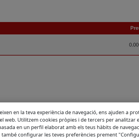
Pre
0.00
eixen en la teva experiència de navegació, ens ajuden a prote
 del web. Utilitzem cookies pròpies i de tercers per analitzar 
asada en un perfil elaborat amb els teus hàbits de navegac
m també configurar les teves preferències prement "Configu