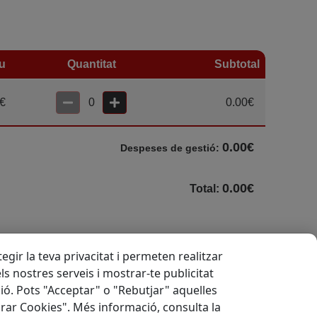
u
Quantitat
Subtotal
€
0
0.00€
0.00
€
Despeses de gestió
:
0.00€
Total
:
Comprar
gir la teva privacitat i permeten realitzar
els nostres serveis i mostrar-te publicitat
ió. Pots "Acceptar" o "Rebutjar" aquelles
rar Cookies". Més informació, consulta la