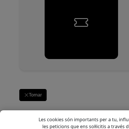
Tornar
Les cookies són importants per a tu, influ
les peticions que ens sol·licitis a través