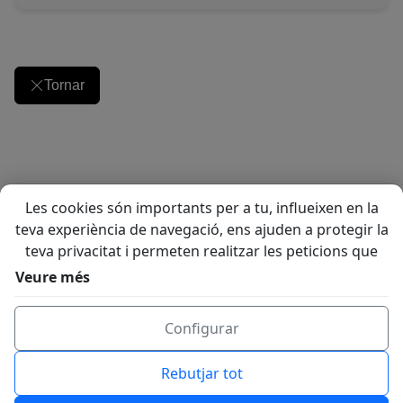
Tornar
Les cookies són importants per a tu, influeixen en la
teva experiència de navegació, ens ajuden a protegir la
teva privacitat i permeten realitzar les peticions que
ens sol·licitis a través del web. Utilitzem cookies
Veure més
pròpies i de tercers per analitzar els nostres serveis i
mostrar-te publicitat relacionada amb les teves
Configurar
preferències basada en un perfil elaborat amb els teus
hàbits de navegació. Pots "Acceptar" o "Rebutjar"
Rebutjar tot
aquelles cookies que no siguin tècniques, així com
també configurar les teves preferències prement